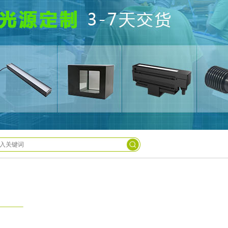
9963-
2629