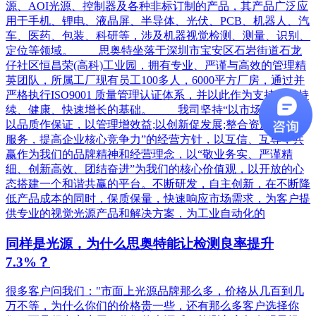
源、AOI光源、控制器及各种非标订制的产品，其产品广泛应
用于手机、锂电、液晶屏、半导体、光伏、PCB、机器人、汽
车、医药、包装、科研等，涉及机器视觉检测、测量、识别、
定位等领域。 思奥特坐落于深圳市宝安区石岩街道石龙
仔社区恒昌荣(高科)工业园，拥有专业、严谨与高效的管理精
英团队，所属工厂现有员工100多人，6000平方厂房，通过并
严格执行ISO9001 质量管理认证体系，并以此作为支持我司持
续、健康、快速增长的基础。 我司坚持“以市场为导向，
以品质作保证，以管理增效益;以创新促发展;整合资源，强化
服务，提高企业核心竞争力”的经营方针，以互信、互尊，共
赢作为我们的品牌精神和经营理念，以“敬业务实、严谨精
细、创新高效、团结奋进”为我们的核心价值观，以开放的心
态搭建一个和谐共赢的平台。不断研发，自主创新，在不断降
低产品成本的同时，保质保量，快速响应市场需求，为客户提
供专业的视觉光源产品和解决方案，为工业自动化的
​同样是光源，为什么思奥特能让检测良率提升
7.3%？
很多客户问我们："市面上光源品牌那么多，价格从几百到几
万不等，为什么你们的价格贵一些，还有那么多客户选择你