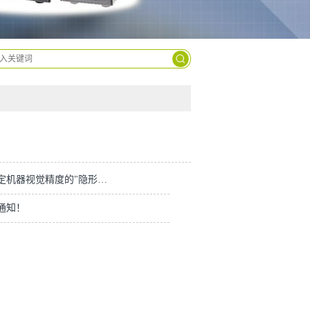
9963-
2629
光源控制器：决定机器视觉精度的"隐形主角"，思奥特智能科技用11年积淀重新定义行业标准
假通知！