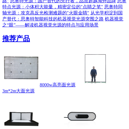
路"
思奥特光源：国产替代的先行者，品质超越海外品牌
思奥
特点光源：小体积大能量，精密定位的"点睛之笔"
思奥特同
轴光源：攻克高反光检测难题的"火眼金睛"
从光学积淀到国
产替代：思奥特智能科技的机器视觉光源突围之路
机器视觉
之“眼”——解读机器视觉光源的特点与应用场景
推荐产品
8000w高亮面光源
3m*2m大面光源