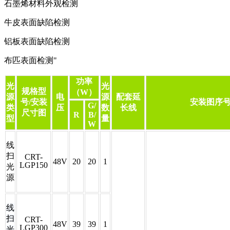
石墨烯材料外观检测
牛皮表面缺陷检测
铝板表面缺陷检测
布匹表面检测"
功率
光
光
规格型
（W）
源
电
源
配套延
号/安装
安装图序
G/
类
压
数
长线
尺寸图
R
B/
型
量
W
线
扫
CRT-
48V
20
20
1
LGP150
光
源
线
扫
CRT-
48V
39
39
1
LGP300
光