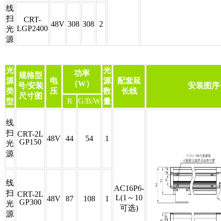
线
扫
CRT-
48V
308
308
2
LGP2400
光
源
光
光
功率
规格型
源
电
源
配套延
（W）
号/安装
安装图序
类
压
数
长线
尺寸图
R
G/B/W
型
量
线
扫
CRT-2L
48V
44
54
1
GP150
光
源
线
AC16P6-
扫
CRT-2L
L(1～10
48V
87
108
1
GP300
光
可选)
源