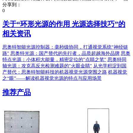
分享到：
0
关于“
环形光源的作用 光源选择技巧
”的
相关资讯
思奥特智能光源控制器：毫秒级协同，打通视觉系统"神经链
路"
思奥特光源：国产替代的先行者，品质超越海外品牌
思奥
特点光源：小体积大能量，精密定位的"点睛之笔"
思奥特同
轴光源：攻克高反光检测难题的"火眼金睛"
从光学积淀到国
产替代：思奥特智能科技的机器视觉光源突围之路
机器视觉
之“眼”——解读机器视觉光源的特点与应用场景
推荐产品