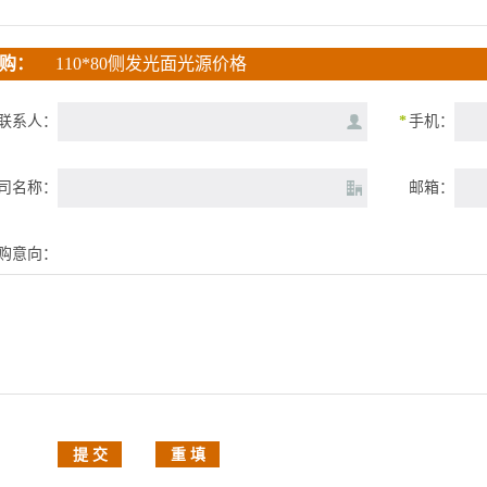
购：
110*80侧发光面光源价格
联系人：
*
手机：
司名称：
邮箱：
购意向：