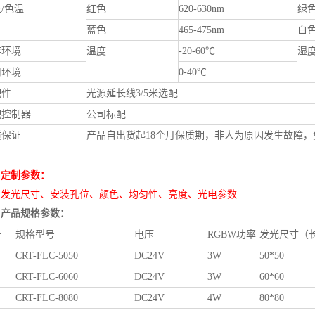
/色温
红色
620-630nm
绿
蓝色
465-475nm
白
存环境
温度
-20-60℃
湿
用环境
0-40℃
配件
光源延长线3/5米选配
配控制器
公司标配
质保证
产品自出货起18个月保质期，非人为原因发生故障
定制参数：
光尺寸、安装孔位、颜色、均匀性、亮度、光电参数
产品规格参数：
号
规格型号
电压
RGBW功率
发光尺寸（
CRT-FLC-5050
DC24V
3W
50*50
CRT-FLC-6060
DC24V
3W
60*60
CRT-FLC-8080
DC24V
4W
80*80