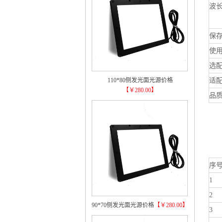
波长
保
使
选
110*80侧发光面光源价格
适
【￥280.00】
品
发
序
1
2
90*70侧发光面光源价格
【￥280.00】
3