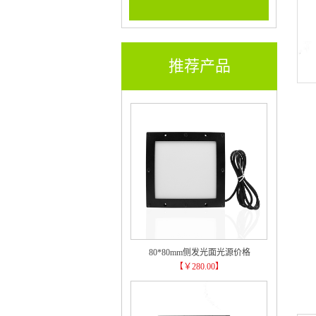
推荐产品
摄
♦ 
♦
♦
♦
80*80mm侧发光面光源价格
♦
【￥280.00】
♦