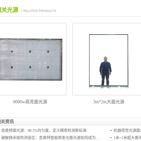
相关光源
/ RELATED PRODUCTS
8000w高亮面光源
3m*2m大面光源
相关资讯
思奥特面光源：98.5%均匀度，定义精密检测新标准
机器视觉光源面
破解微米级检测盲区：思奥特智能侧发光面光源如何成为工业视觉的“隐形支柱”