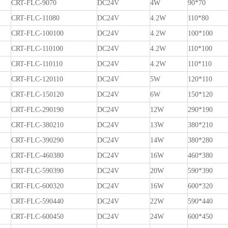
CRT-FLC-9070
DC24V
4W
90*70
CRT-FLC-11080
DC24V
4.2W
110*80
CRT-FLC-100100
DC24V
4.2W
100*100
CRT-FLC-110100
DC24V
4.2W
110*100
CRT-FLC-110110
DC24V
4.2W
110*110
CRT-FLC-120110
DC24V
5W
120*110
CRT-FLC-150120
DC24V
6W
150*120
CRT-FLC-290190
DC24V
12W
290*190
CRT-FLC-380210
DC24V
13W
380*210
CRT-FLC-390290
DC24V
14W
380*280
CRT-FLC-460380
DC24V
16W
460*380
CRT-FLC-590390
DC24V
20W
590*390
CRT-FLC-600320
DC24V
16W
600*320
CRT-FLC-590440
DC24V
22W
590*440
CRT-FLC-600450
DC24V
24W
600*450