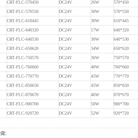
CRT-FLC-570450
DC24V
26W
570*450
CRT-FLC-570550
DC24V
30W
570*550
CRT-FLC-610445
DC24V
30W
610*445
CRT-FLC-640320
DC24V
17W
640*320
CRT-FLC-640530
DC24V
30W
640*530
CRT-FLC-650620
DC24V
34W
650*620
CRT-FLC-750570
DC24V
36W
750*570
CRT-FLC-760660
DC24V
40W
760*660
CRT-FLC-770770
DC24V
45W
770*770
CRT-FLC-850650
DC24V
45W
850*650
CRT-FLC-870670
DC24V
46W
870*670
CRT-FLC-900700
DC24V
50W
900*700
CRT-FLC-920720
DC24V
52W
920*720
键词：