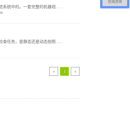
在线咨询
中的。一套完整的机器视......
in
务，是静态还是动态拍照......
«
1
»