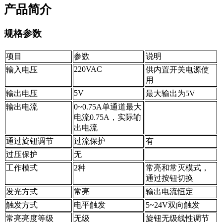
产品简介
规格参数
项目
参数
说明
220VAC
输入电压
供内置开关电源使
用
5V
输出电压
最大输出为5V
输出电流
0~0.75A单通道最大
电流0.75A，实际输
出电流
通过旋钮调节
过流保护
有
过压保护
无
工作模式
2种
常亮和常灭模式，
通过按钮切换
发光方式
常亮
输出电流恒定
触发方式
电平触发
5~24V双向触发
常亮亮度等级
无级
旋钮无级线性调节