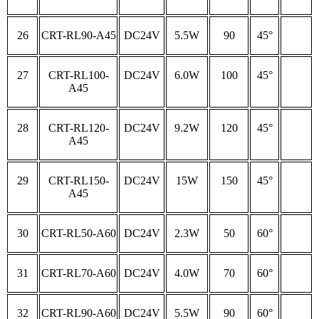
26
CRT-RL90-A45
DC24V
5.5W
90
45°
27
CRT-RL100-
DC24V
6.0W
100
45°
A45
28
CRT-RL120-
DC24V
9.2W
120
45°
A45
29
CRT-RL150-
DC24V
15W
150
45°
A45
30
CRT-RL50-A60
DC24V
2.3W
50
60°
31
CRT-RL70-A60
DC24V
4.0W
70
60°
32
CRT-RL90-A60
DC24V
5.5W
90
60°