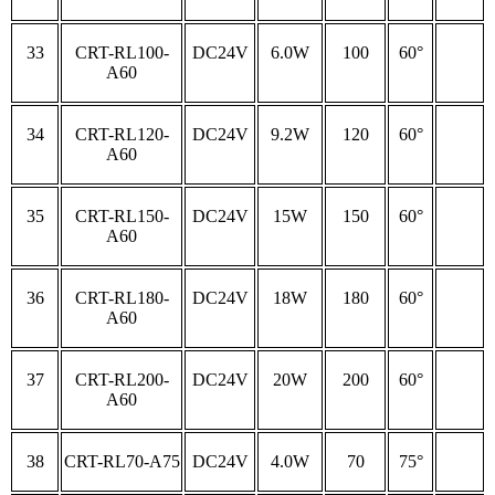
33
CRT-RL100-
DC24V
6.0W
100
60°
A60
34
CRT-RL120-
DC24V
9.2W
120
60°
A60
35
CRT-RL150-
DC24V
15W
150
60°
A60
36
CRT-RL180-
DC24V
18W
180
60°
A60
37
CRT-RL200-
DC24V
20W
200
60°
A60
38
CRT-RL70-A75
DC24V
4.0W
70
75°