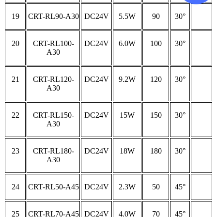
19
CRT-RL90-A30
DC24V
5.5W
90
30°
20
CRT-RL100-
DC24V
6.0W
100
30°
A30
21
CRT-RL120-
DC24V
9.2W
120
30°
A30
22
CRT-RL150-
DC24V
15W
150
30°
A30
23
CRT-RL180-
DC24V
18W
180
30°
A30
24
CRT-RL50-A45
DC24V
2.3W
50
45°
25
CRT-RL70-A45
DC24V
4.0W
70
45°