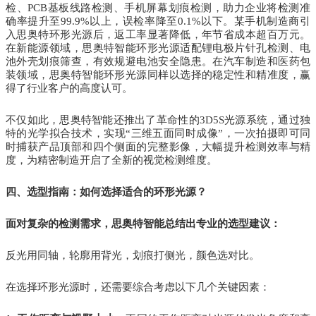
检、PCB基板线路检测、手机屏幕划痕检测，助力企业将检测准
确率提升至99.9%以上，误检率降至0.1%以下。某手机制造商引
入思奥特环形光源后，返工率显著降低，年节省成本超百万元。
在新能源领域，思奥特智能环形光源适配锂电极片针孔检测、电
池外壳划痕筛查，有效规避电池安全隐患。在汽车制造和医药包
装领域，思奥特智能环形光源同样以选择的稳定性和精准度，赢
得了行业客户的高度认可。
不仅如此，思奥特智能还推出了革命性的3D5S光源系统，通过独
特的光学拟合技术，实现“三维五面同时成像”，一次拍摄即可同
时捕获产品顶部和四个侧面的完整影像，大幅提升检测效率与精
度，为精密制造开启了全新的视觉检测维度。
四、选型指南：如何选择适合的环形光源？
面对复杂的检测需求，思奥特智能总结出专业的选型建议：
反光用同轴，轮廓用背光，划痕打侧光，颜色选对比。
在选择环形光源时，还需要综合考虑以下几个关键因素：