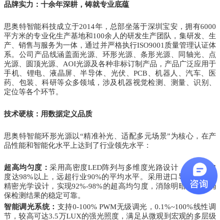
品牌实力：十余年深耕，铸就专业底蕴
思奥特智能科技成立于2014年，总部坐落于深圳宝安，拥有6000
平方米的专业化生产基地和100余人的研发生产团队，集研发、生
产、销售与服务为一体，通过并严格执行ISO9001质量管理认证体
系。公司产品线涵盖面光源、环形光源、条形光源、同轴光、点
光源、圆顶光源、AOI光源及各种非标订制产品，产品广泛应用于
手机、锂电、液晶屏、半导体、光伏、PCB、机器人、汽车、医
药、包装、科研等众多领域，涉及机器视觉检测、测量、识别、
定位等各个环节。
技术硬核：用数据定义品质
思奥特智能环形光源以“精准补光、适配多元场景”为核心，在产
品性能和智能化水平上达到了行业领先水平：
超高均匀度：
采用高密度LED阵列与多维度光路设计，光线均匀
度达98%以上，远超行业90%的平均水平。采用进口导光材料和
精密光学设计，实现92%-98%的超高均匀度，消除明暗不均，确
保检测结果的稳定可靠。
智能调光系统：
支持0-100% PWM无级调光，0.1%~100%线性调
节，较高可达3.5万LUX的强光照度，满足从微观到宏观的多层级