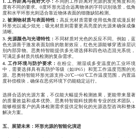
1. 工作距离与视野大小：
不同的工作距离对光源的发光角度和亮
度有不同的要求。0度环形光适合远离物体的字符识别场景，低角
度和水平环形光则适合靠近物体表面的细微缺陷检测。
2. 被测物材质与表面特性：
高反光材质需要使用低角度或漫反射
环形光以减少炫光；吸光材质则需要更高亮度的光源来确保成像
清晰。
3. 光源颜色与光谱特性：
不同材质对光色的反应不同。例如，蓝
色光源善于激发表面划痕的散射效应，红色光源能够穿透涂层识
别内部异物。思奥特智能提供多光谱选择和四色动态混光系统，
可满足多材质共线检测的复杂需求。
4. 工作环境与防护要求：
在粉尘、潮湿或多变温度的工业环境
中，需要选择具有高防护等级（如IP65）和宽工作温度范围的光
源。思奥特智能环形光源支持-20℃~+60℃工作温度范围，内置温
度补偿模块，确保在恶劣环境下仍能稳定运行。
选择合适的光源方案，不仅能大幅提升检测效果，更能带来显著
的质量效益和成本优势。思奥特智能科技拥有专业的技术团队，
能够根据客户的具体检测需求提供定制化的光源选型咨询和整体
解决方案。
五、展望未来：环形光源的智能化演进