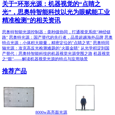
关于“
环形光源：机器视觉的“点睛之
光”，思奥特智能科技以光为眼赋能工业
精准检测
”的相关资讯
思奥特智能光源控制器：毫秒级协同，打通视觉系统"神经链
路"
思奥特光源：国产替代的先行者，品质超越海外品牌
思奥
特点光源：小体积大能量，精密定位的"点睛之笔"
思奥特同
轴光源：攻克高反光检测难题的"火眼金睛"
从光学积淀到国
产替代：思奥特智能科技的机器视觉光源突围之路
机器视觉
之“眼”——解读机器视觉光源的特点与应用场景
推荐产品
8000w高亮面光源