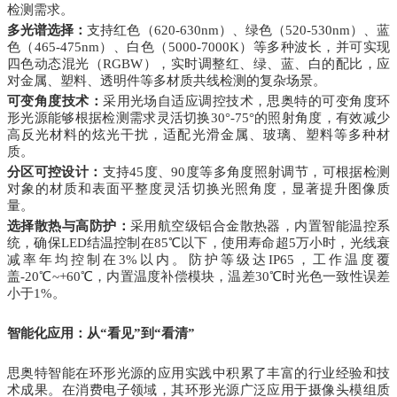
检测需求。
多光谱选择：
支持红色（620-630nm）、绿色（520-530nm）、蓝
色（465-475nm）、白色（5000-7000K）等多种波长，并可实现
四色动态混光（RGBW），实时调整红、绿、蓝、白的配比，应
对金属、塑料、透明件等多材质共线检测的复杂场景。
可变角度技术：
采用光场自适应调控技术，思奥特的可变角度环
形光源能够根据检测需求灵活切换30°-75°的照射角度，有效减少
高反光材料的炫光干扰，适配光滑金属、玻璃、塑料等多种材
质。
分区可控设计：
支持45度、90度等多角度照射调节，可根据检测
对象的材质和表面平整度灵活切换光照角度，显著提升图像质
量。
选择散热与高防护：
采用航空级铝合金散热器，内置智能温控系
统，确保LED结温控制在85℃以下，使用寿命超5万小时，光线衰
减率年均控制在3%以内。防护等级达IP65，工作温度覆
盖-20℃~+60℃，内置温度补偿模块，温差30℃时光色一致性误差
小于1%。
智能化应用：从“看见”到“看清”
思奥特智能在环形光源的应用实践中积累了丰富的行业经验和技
术成果。在消费电子领域，其环形光源广泛应用于摄像头模组质