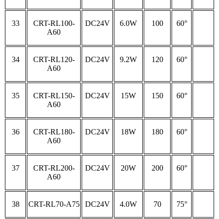
33
CRT-RL100-
DC24V
6.0W
100
60°
A60
34
CRT-RL120-
DC24V
9.2W
120
60°
A60
35
CRT-RL150-
DC24V
15W
150
60°
A60
36
CRT-RL180-
DC24V
18W
180
60°
A60
37
CRT-RL200-
DC24V
20W
200
60°
A60
38
CRT-RL70-A75
DC24V
4.0W
70
75°