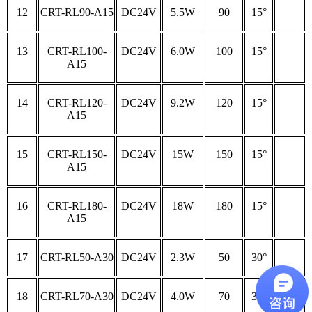
12
CRT-RL90-A15
DC24V
5.5W
90
15°
13
CRT-RL100-
DC24V
6.0W
100
15°
A15
14
CRT-RL120-
DC24V
9.2W
120
15°
A15
15
CRT-RL150-
DC24V
15W
150
15°
A15
16
CRT-RL180-
DC24V
18W
180
15°
A15
17
CRT-RL50-A30
DC24V
2.3W
50
30°
18
CRT-RL70-A30
DC24V
4.0W
70
30°