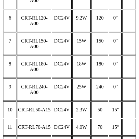
A00
6
CRT-RL120-
DC24V
9.2W
120
0°
A00
7
CRT-RL150-
DC24V
15W
150
0°
A00
8
CRT-RL180-
DC24V
18W
180
0°
A00
9
CRT-RL240-
DC24V
25W
240
0°
A00
10
CRT-RL50-A15
DC24V
2.3W
50
15°
11
CRT-RL70-A15
DC24V
4.0W
70
15°