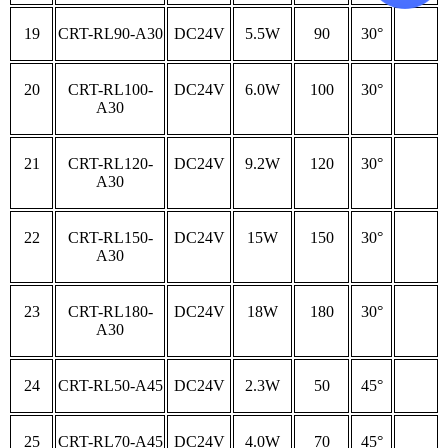
19
CRT-RL90-A30
DC24V
5.5W
90
30°
20
CRT-RL100-
DC24V
6.0W
100
30°
A30
21
CRT-RL120-
DC24V
9.2W
120
30°
A30
22
CRT-RL150-
DC24V
15W
150
30°
A30
23
CRT-RL180-
DC24V
18W
180
30°
A30
24
CRT-RL50-A45
DC24V
2.3W
50
45°
25
CRT-RL70-A45
DC24V
4.0W
70
45°