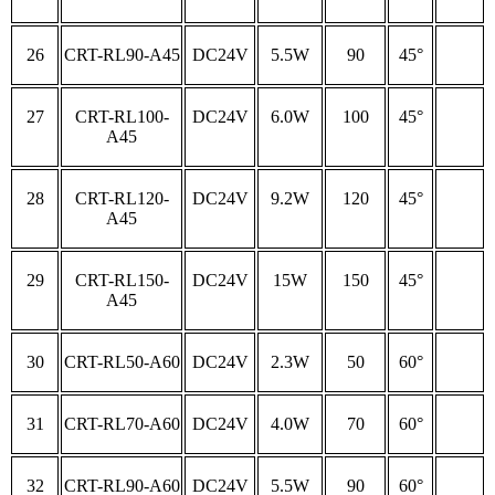
26
CRT-RL90-A45
DC24V
5.5W
90
45°
27
CRT-RL100-
DC24V
6.0W
100
45°
A45
28
CRT-RL120-
DC24V
9.2W
120
45°
A45
29
CRT-RL150-
DC24V
15W
150
45°
A45
30
CRT-RL50-A60
DC24V
2.3W
50
60°
31
CRT-RL70-A60
DC24V
4.0W
70
60°
32
CRT-RL90-A60
DC24V
5.5W
90
60°