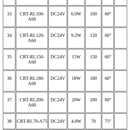
33
CRT-RL100-
DC24V
6.0W
100
60°
A60
34
CRT-RL120-
DC24V
9.2W
120
60°
A60
35
CRT-RL150-
DC24V
15W
150
60°
A60
36
CRT-RL180-
DC24V
18W
180
60°
A60
37
CRT-RL200-
DC24V
20W
200
60°
A60
38
CRT-RL70-A75
DC24V
4.0W
70
75°