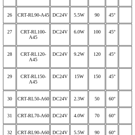
26
CRT-RL90-A45
DC24V
5.5W
90
45°
27
CRT-RL100-
DC24V
6.0W
100
45°
A45
28
CRT-RL120-
DC24V
9.2W
120
45°
A45
29
CRT-RL150-
DC24V
15W
150
45°
A45
30
CRT-RL50-A60
DC24V
2.3W
50
60°
31
CRT-RL70-A60
DC24V
4.0W
70
60°
32
CRT-RL90-A60
DC24V
5.5W
90
60°