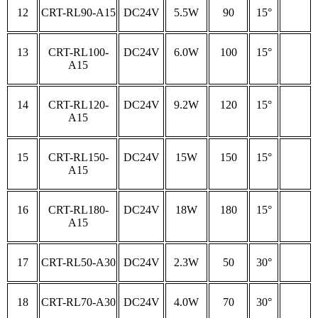
12
CRT-RL90-A15
DC24V
5.5W
90
15°
13
CRT-RL100-
DC24V
6.0W
100
15°
A15
14
CRT-RL120-
DC24V
9.2W
120
15°
A15
15
CRT-RL150-
DC24V
15W
150
15°
A15
16
CRT-RL180-
DC24V
18W
180
15°
A15
17
CRT-RL50-A30
DC24V
2.3W
50
30°
18
CRT-RL70-A30
DC24V
4.0W
70
30°