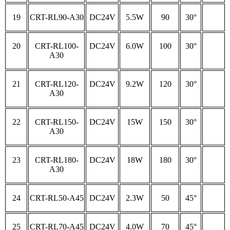
19
CRT-RL90-A30
DC24V
5.5W
90
30°
20
CRT-RL100-
DC24V
6.0W
100
30°
A30
21
CRT-RL120-
DC24V
9.2W
120
30°
A30
22
CRT-RL150-
DC24V
15W
150
30°
A30
23
CRT-RL180-
DC24V
18W
180
30°
A30
24
CRT-RL50-A45
DC24V
2.3W
50
45°
25
CRT-RL70-A45
DC24V
4.0W
70
45°