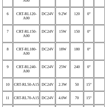
A00
6
CRT-RL120-
DC24V
9.2W
120
0°
A00
7
CRT-RL150-
DC24V
15W
150
0°
A00
8
CRT-RL180-
DC24V
18W
180
0°
A00
9
CRT-RL240-
DC24V
25W
240
0°
A00
10
CRT-RL50-A15
DC24V
2.3W
50
15°
11
CRT-RL70-A15
DC24V
4.0W
70
15°