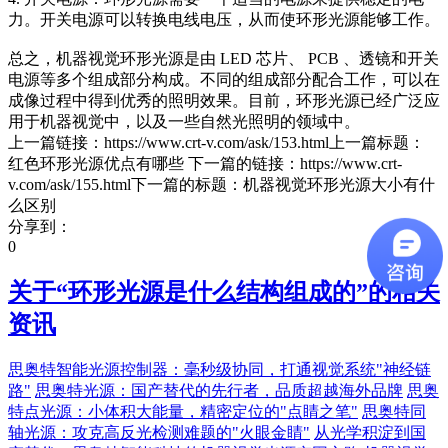
力。开关电源可以转换电线电压，从而使环形光源能够工作。
总之，机器视觉环形光源是由 LED 芯片、 PCB 、透镜和开关
电源等多个组成部分构成。不同的组成部分配合工作，可以在
成像过程中得到优秀的照明效果。目前，环形光源已经广泛应
用于机器视觉中，以及一些自然光照明的领域中。
上一篇链接：https://www.crt-v.com/ask/153.html上一篇标题：
红色环形光源优点有哪些 下一篇的链接：https://www.crt-
v.com/ask/155.html下一篇的标题：机器视觉环形光源大小有什
么区别
分享到：
0
关于“
环形光源是什么结构组成的
”的相关
资讯
思奥特智能光源控制器：毫秒级协同，打通视觉系统"神经链
路"
思奥特光源：国产替代的先行者，品质超越海外品牌
思奥
特点光源：小体积大能量，精密定位的"点睛之笔"
思奥特同
轴光源：攻克高反光检测难题的"火眼金睛"
从光学积淀到国