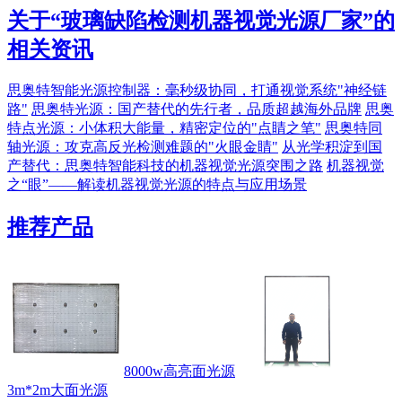
关于“
玻璃缺陷检测机器视觉光源厂家
”的
相关资讯
思奥特智能光源控制器：毫秒级协同，打通视觉系统"神经链
路"
思奥特光源：国产替代的先行者，品质超越海外品牌
思奥
特点光源：小体积大能量，精密定位的"点睛之笔"
思奥特同
轴光源：攻克高反光检测难题的"火眼金睛"
从光学积淀到国
产替代：思奥特智能科技的机器视觉光源突围之路
机器视觉
之“眼”——解读机器视觉光源的特点与应用场景
推荐产品
8000w高亮面光源
3m*2m大面光源