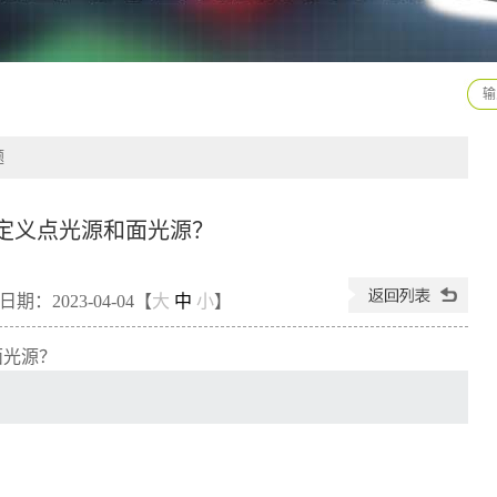
题
定义点光源和面光源？
期：2023-04-04【
大
中
小
】