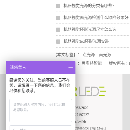
机器视觉光源的分类有哪些？
机器视觉面光源检测什么缺陷效果好
机器视觉环形光源尺寸怎么选
机器视觉led环形光源安装
【本文标签】：
点光源
面光源
【责任编辑】：
思奥特智能
版权所有：
请您留言
感谢您的关注，当前客服人员不在
线，请填写一下您的信息，我们会
尽快和您联系。
电话：159-9963-2629
座机：
0755-27197227
销售：
zsj@cr-led.hk
备案号：
粤ICP备2021129175号-1