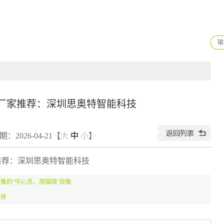
厂家推荐：深圳思奥特智能科技
：2026-04-21【
大
中
小
】
像的“中心亮、周围暗”现象
科技