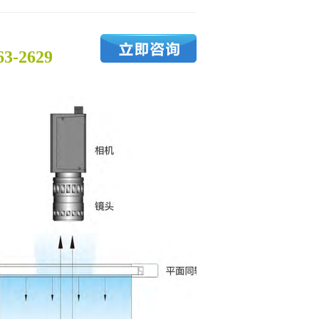
：
63-2629