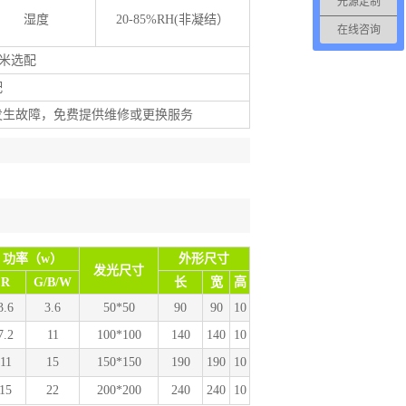
光源定制
湿度
20-85%RH(非凝结）
在线咨询
5米选配
配
发生故障，免费提供维修或更换服务
功率（w）
外形尺寸
发光尺寸
R
G/B/W
长
宽
高
3.6
3.6
50*50
90
90
10
7.2
11
100*100
140
140
10
11
15
150*150
190
190
10
15
22
200*200
240
240
10