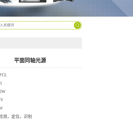
9963-
2629
平面同轴光源
FCL
1
2W
4V
W
检测，定位，识别