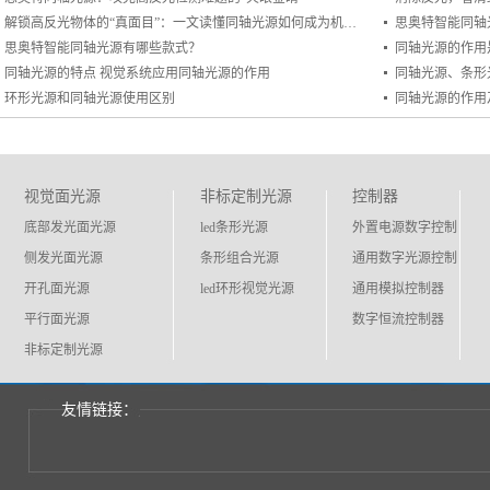
解锁高反光物体的“真面目”：一文读懂同轴光源如何成为机器视觉的“照妖镜”
思奥特智能同轴
思奥特智能同轴光源有哪些款式？
同轴光源的作用
同轴光源的特点 视觉系统应用同轴光源的作用
同轴光源、条形
环形光源和同轴光源使用区别
同轴光源的作用
视觉面光源
非标定制光源
控制器
底部发光面光源
led条形光源
外置电源数字控制
侧发光面光源
条形组合光源
通用数字光源控制
开孔面光源
led环形视觉光源
通用模拟控制器
平行面光源
数字恒流控制器
非标定制光源
友情链接：