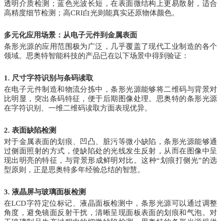
透明介质检测；蓝色光波长短，在表面微结构上更易散射，适合
高精度细节检测；高CRI白光则能真实还原物体颜色。
多元化应用场景：从电子元件到金属表面
条形光源的应用范围极为广泛，几乎覆盖了现代工业制造的各个
领域。思奥特智能科技的产品已在以下场景中得到验证：
1. 尺寸字符识别与条码读取
在电子元件制造和物流分拣中，条形光源能够将二维码与背景对
比明显，突出条码特征，便于后期图像处理。思奥特的条形光源
在字符识别、一维二维码读取方面表现优异。
2. 表面缺陷检测
对于金属表面的划痕、凹凸、脏污等微小缺陷，条形光源能够通
过侧面照射的方式，使缺陷处的光线发生反射，从而在图像中呈
现出明亮的特征，与背景形成鲜明对比。这种“划痕打侧光”的选
型原则，正是思奥特多年经验总结的智慧。
3. 液晶屏与玻璃面板检测
在LCD字符定位标记、液晶面板检测中，条形光源可以通过调整
角度，避免镜面反射干扰，清晰呈现面板表面的划痕和气泡。对