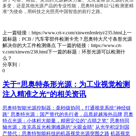
供了可靠、高效、灵活的光源解决方案。无论是条形光源的灵活
多变，还是其他光源产品的专业性能，思奥特始终以“让检测更精
准”为使命，用科技之光照亮中国智造的前行之路。
上一篇链接：https://www.crt-v.com/xinwenfenleiyi/235.html上一
篇标题：PCB / 汽车零部件检测卡壳？思奥特大尺寸条形光源
解决你的大工件检测痛点 下一篇的链接：https://www.crt-
v.com/xinwen/238.html下一篇的标题：环形光源可以检测什
么？
分享到：
0
关于“
思奥特条形光源：为工业视觉检测
注入精准之光
”的相关资讯
思奥特智能光源控制器：毫秒级协同，打通视觉系统"神经链
路"
思奥特光源：国产替代的先行者，品质超越海外品牌
思奥
特点光源：小体积大能量，精密定位的"点睛之笔"
思奥特同
轴光源：攻克高反光检测难题的"火眼金睛"
从光学积淀到国
产替代：思奥特智能科技的机器视觉光源突围之路
机器视觉