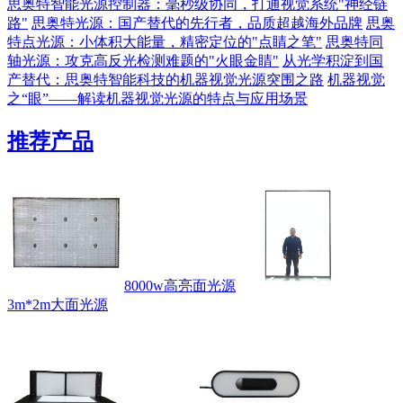
思奥特智能光源控制器：毫秒级协同，打通视觉系统"神经链
路"
思奥特光源：国产替代的先行者，品质超越海外品牌
思奥
特点光源：小体积大能量，精密定位的"点睛之笔"
思奥特同
轴光源：攻克高反光检测难题的"火眼金睛"
从光学积淀到国
产替代：思奥特智能科技的机器视觉光源突围之路
机器视觉
之“眼”——解读机器视觉光源的特点与应用场景
推荐产品
8000w高亮面光源
3m*2m大面光源