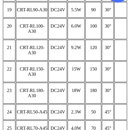
19
CRT-RL90-A30
DC24V
5.5W
90
30°
20
CRT-RL100-
DC24V
6.0W
100
30°
A30
21
CRT-RL120-
DC24V
9.2W
120
30°
A30
22
CRT-RL150-
DC24V
15W
150
30°
A30
23
CRT-RL180-
DC24V
18W
180
30°
A30
24
CRT-RL50-A45
DC24V
2.3W
50
45°
25
CRT-RL70-A45
DC24V
4.0W
70
45°