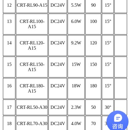
12
CRT-RL90-A15
DC24V
5.5W
90
15°
13
CRT-RL100-
DC24V
6.0W
100
15°
A15
14
CRT-RL120-
DC24V
9.2W
120
15°
A15
15
CRT-RL150-
DC24V
15W
150
15°
A15
16
CRT-RL180-
DC24V
18W
180
15°
A15
17
CRT-RL50-A30
DC24V
2.3W
50
30°
18
CRT-RL70-A30
DC24V
4.0W
70
30°