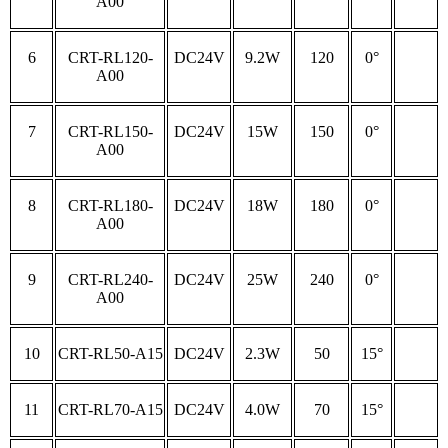
A00
6
CRT-RL120-
DC24V
9.2W
120
0°
A00
7
CRT-RL150-
DC24V
15W
150
0°
A00
8
CRT-RL180-
DC24V
18W
180
0°
A00
9
CRT-RL240-
DC24V
25W
240
0°
A00
10
CRT-RL50-A15
DC24V
2.3W
50
15°
11
CRT-RL70-A15
DC24V
4.0W
70
15°