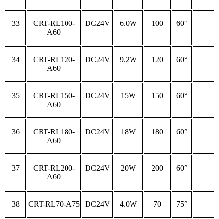
33
CRT-RL100-
DC24V
6.0W
100
60°
A60
34
CRT-RL120-
DC24V
9.2W
120
60°
A60
35
CRT-RL150-
DC24V
15W
150
60°
A60
36
CRT-RL180-
DC24V
18W
180
60°
A60
37
CRT-RL200-
DC24V
20W
200
60°
A60
38
CRT-RL70-A75
DC24V
4.0W
70
75°