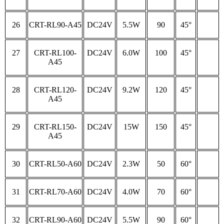
26
CRT-RL90-A45
DC24V
5.5W
90
45°
27
CRT-RL100-
DC24V
6.0W
100
45°
A45
28
CRT-RL120-
DC24V
9.2W
120
45°
A45
29
CRT-RL150-
DC24V
15W
150
45°
A45
30
CRT-RL50-A60
DC24V
2.3W
50
60°
31
CRT-RL70-A60
DC24V
4.0W
70
60°
32
CRT-RL90-A60
DC24V
5.5W
90
60°