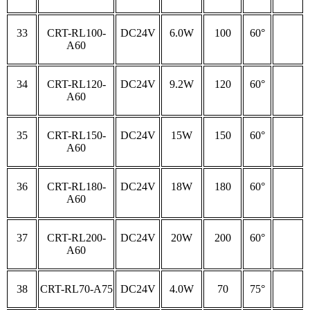
33
CRT-RL100-
DC24V
6.0W
100
60°
A60
34
CRT-RL120-
DC24V
9.2W
120
60°
A60
35
CRT-RL150-
DC24V
15W
150
60°
A60
36
CRT-RL180-
DC24V
18W
180
60°
A60
37
CRT-RL200-
DC24V
20W
200
60°
A60
38
CRT-RL70-A75
DC24V
4.0W
70
75°