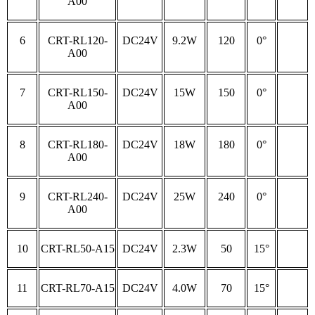
A00
6
CRT-RL120-
DC24V
9.2W
120
0°
A00
7
CRT-RL150-
DC24V
15W
150
0°
A00
8
CRT-RL180-
DC24V
18W
180
0°
A00
9
CRT-RL240-
DC24V
25W
240
0°
A00
10
CRT-RL50-A15
DC24V
2.3W
50
15°
11
CRT-RL70-A15
DC24V
4.0W
70
15°