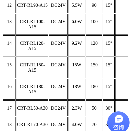
12
CRT-RL90-A15
DC24V
5.5W
90
15°
13
CRT-RL100-
DC24V
6.0W
100
15°
A15
14
CRT-RL120-
DC24V
9.2W
120
15°
A15
15
CRT-RL150-
DC24V
15W
150
15°
A15
16
CRT-RL180-
DC24V
18W
180
15°
A15
17
CRT-RL50-A30
DC24V
2.3W
50
30°
18
CRT-RL70-A30
DC24V
4.0W
70
30°