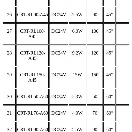
26
CRT-RL90-A45
DC24V
5.5W
90
45°
27
CRT-RL100-
DC24V
6.0W
100
45°
A45
28
CRT-RL120-
DC24V
9.2W
120
45°
A45
29
CRT-RL150-
DC24V
15W
150
45°
A45
30
CRT-RL50-A60
DC24V
2.3W
50
60°
31
CRT-RL70-A60
DC24V
4.0W
70
60°
32
CRT-RL90-A60
DC24V
5.5W
90
60°