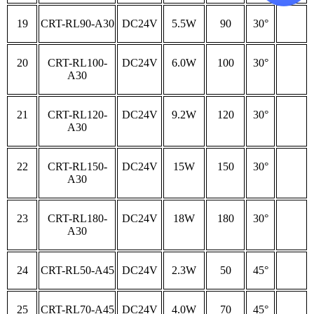
19
CRT-RL90-A30
DC24V
5.5W
90
30°
20
CRT-RL100-
DC24V
6.0W
100
30°
A30
21
CRT-RL120-
DC24V
9.2W
120
30°
A30
22
CRT-RL150-
DC24V
15W
150
30°
A30
23
CRT-RL180-
DC24V
18W
180
30°
A30
24
CRT-RL50-A45
DC24V
2.3W
50
45°
25
CRT-RL70-A45
DC24V
4.0W
70
45°