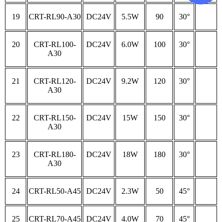
19
CRT-RL90-A30
DC24V
5.5W
90
30°
20
CRT-RL100-
DC24V
6.0W
100
30°
A30
21
CRT-RL120-
DC24V
9.2W
120
30°
A30
22
CRT-RL150-
DC24V
15W
150
30°
A30
23
CRT-RL180-
DC24V
18W
180
30°
A30
24
CRT-RL50-A45
DC24V
2.3W
50
45°
25
CRT-RL70-A45
DC24V
4.0W
70
45°