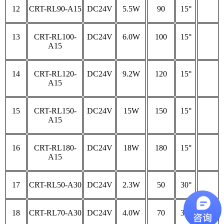
12
CRT-RL90-A15
DC24V
5.5W
90
15°
13
CRT-RL100-
DC24V
6.0W
100
15°
A15
14
CRT-RL120-
DC24V
9.2W
120
15°
A15
15
CRT-RL150-
DC24V
15W
150
15°
A15
16
CRT-RL180-
DC24V
18W
180
15°
A15
17
CRT-RL50-A30
DC24V
2.3W
50
30°
18
CRT-RL70-A30
DC24V
4.0W
70
30°