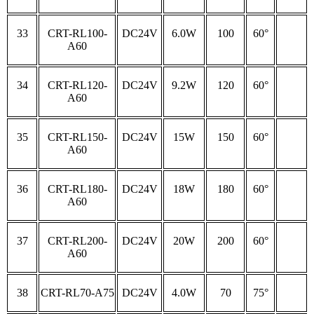
33
CRT-RL100-
DC24V
6.0W
100
60°
A60
34
CRT-RL120-
DC24V
9.2W
120
60°
A60
35
CRT-RL150-
DC24V
15W
150
60°
A60
36
CRT-RL180-
DC24V
18W
180
60°
A60
37
CRT-RL200-
DC24V
20W
200
60°
A60
38
CRT-RL70-A75
DC24V
4.0W
70
75°