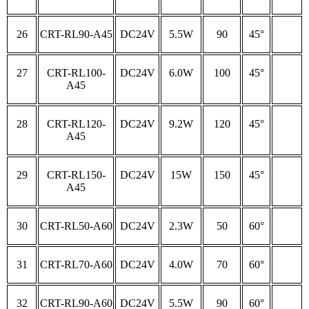
26
CRT-RL90-A45
DC24V
5.5W
90
45°
27
CRT-RL100-
DC24V
6.0W
100
45°
A45
28
CRT-RL120-
DC24V
9.2W
120
45°
A45
29
CRT-RL150-
DC24V
15W
150
45°
A45
30
CRT-RL50-A60
DC24V
2.3W
50
60°
31
CRT-RL70-A60
DC24V
4.0W
70
60°
32
CRT-RL90-A60
DC24V
5.5W
90
60°