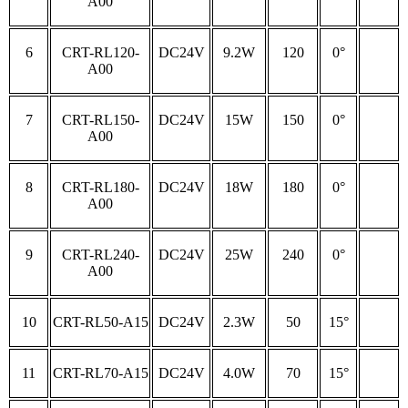
A00
6
CRT-RL120-
DC24V
9.2W
120
0°
A00
7
CRT-RL150-
DC24V
15W
150
0°
A00
8
CRT-RL180-
DC24V
18W
180
0°
A00
9
CRT-RL240-
DC24V
25W
240
0°
A00
10
CRT-RL50-A15
DC24V
2.3W
50
15°
11
CRT-RL70-A15
DC24V
4.0W
70
15°