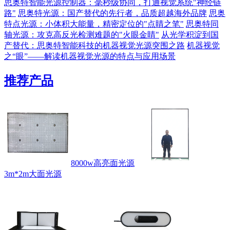
思奥特智能光源控制器：毫秒级协同，打通视觉系统"神经链
路"
思奥特光源：国产替代的先行者，品质超越海外品牌
思奥
特点光源：小体积大能量，精密定位的"点睛之笔"
思奥特同
轴光源：攻克高反光检测难题的"火眼金睛"
从光学积淀到国
产替代：思奥特智能科技的机器视觉光源突围之路
机器视觉
之“眼”——解读机器视觉光源的特点与应用场景
推荐产品
8000w高亮面光源
3m*2m大面光源