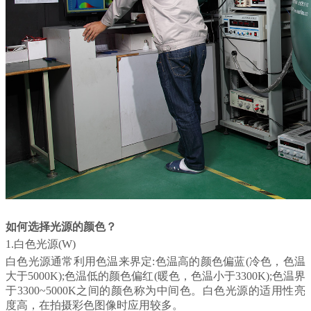
如何选择光源的颜色？
1.白色光源(W)
白色光源通常利用色温来界定:色温高的颜色偏蓝(冷色，色温
大于5000K);色温低的颜色偏红(暖色，色温小于3300K);色温界
于3300~5000K之间的颜色称为中间色。白色光源的适用性亮
度高，在拍摄彩色图像时应用较多。