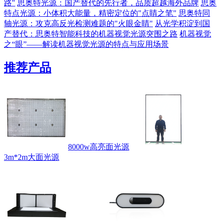
路"
思奥特光源：国产替代的先行者，品质超越海外品牌
思奥
特点光源：小体积大能量，精密定位的"点睛之笔"
思奥特同
轴光源：攻克高反光检测难题的"火眼金睛"
从光学积淀到国
产替代：思奥特智能科技的机器视觉光源突围之路
机器视觉
之“眼”——解读机器视觉光源的特点与应用场景
推荐产品
8000w高亮面光源
3m*2m大面光源