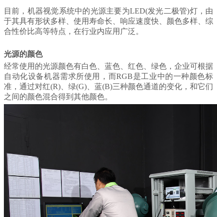
目前，机器视觉系统中的光源主要为LED(发光二极管)灯，由
于其具有形状多样、使用寿命长、响应速度快、颜色多样、综
合性价比高等特点，在行业内应用广泛。
光源的颜色
经常使用的
光源颜色有白色、蓝色、红色、绿色，
企业可根据
自动化设备机器需求所使用，而
RGB是工业中的一种颜色标
准，通过对红(R)、绿(G)、蓝(B)三
种
颜色通道的变化，
和
它们
之间的
颜色混合
得到其他颜色
。