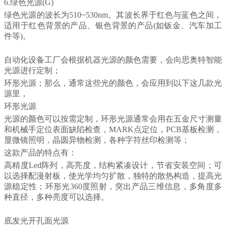
6
.绿色光源(G)
绿色光源的波长为510~530nm。其波长界于红色与蓝色之间，
适用于红色背景的产品、银色背景的产品(如钣金、汽车加工
件等)。
自动化设备工厂会根据机器光源的颜色需要，会向思奥特智能
光源进行定制；
环形光源；那么，通常这些光的颜色，会应用到以下这几款光
源里，
环形光源
光源的颜色可以按需定制，环形光源通常会用在五金尺寸测量
和机械手定位表面缺陷检查，MARK点定位，PCB基板检测，
显微镜照明，晶圆异物检测，各种字符丝印检测等；
这款产品的特点有：
高精度Led阵列，高亮度，结构紧凑设计，节省安装空间；可
以选择配漫射板，使光学均匀扩散，独特的散热构造，提高光
源稳定性；环形光360度照射，突出产品三维信息，多角度多
种直径，多种亮度可以选择。
底发光开孔面光源