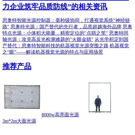
力企业筑牢品质防线
”的相关资讯
思奥特智能光源控制器：毫秒级协同，打通视觉系统"神经链
路"
思奥特光源：国产替代的先行者，品质超越海外品牌
思奥
特点光源：小体积大能量，精密定位的"点睛之笔"
思奥特同
轴光源：攻克高反光检测难题的"火眼金睛"
从光学积淀到国
产替代：思奥特智能科技的机器视觉光源突围之路
机器视觉
之“眼”——解读机器视觉光源的特点与应用场景
推荐产品
8000w高亮面光源
3m*2m大面光源