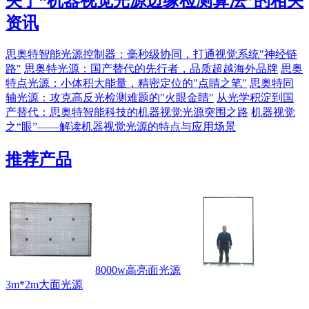
关于“
机器视觉光源边缘检测算法
”的相关
资讯
思奥特智能光源控制器：毫秒级协同，打通视觉系统"神经链
路"
思奥特光源：国产替代的先行者，品质超越海外品牌
思奥
特点光源：小体积大能量，精密定位的"点睛之笔"
思奥特同
轴光源：攻克高反光检测难题的"火眼金睛"
从光学积淀到国
产替代：思奥特智能科技的机器视觉光源突围之路
机器视觉
之“眼”——解读机器视觉光源的特点与应用场景
推荐产品
8000w高亮面光源
3m*2m大面光源