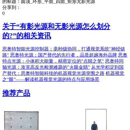
的标题：圆顶_环形_平面_四面_矩形无影光源
分享到：
0
关于“
有影光源和无影光源怎么划分
的?
”的相关资讯
思奥特智能光源控制器：毫秒级协同，打通视觉系统"神经链
路"
思奥特光源：国产替代的先行者，品质超越海外品牌
思奥
特点光源：小体积大能量，精密定位的"点睛之笔"
思奥特同
轴光源：攻克高反光检测难题的"火眼金睛"
从光学积淀到国
产替代：思奥特智能科技的机器视觉光源突围之路
机器视觉
之“眼”——解读机器视觉光源的特点与应用场景
推荐产品