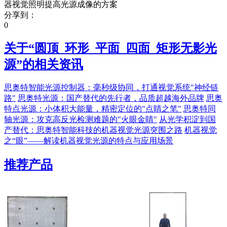
器视觉照明提高光源成像的方案
分享到：
0
关于“
圆顶_环形_平面_四面_矩形无影光
源
”的相关资讯
思奥特智能光源控制器：毫秒级协同，打通视觉系统"神经链
路"
思奥特光源：国产替代的先行者，品质超越海外品牌
思奥
特点光源：小体积大能量，精密定位的"点睛之笔"
思奥特同
轴光源：攻克高反光检测难题的"火眼金睛"
从光学积淀到国
产替代：思奥特智能科技的机器视觉光源突围之路
机器视觉
之“眼”——解读机器视觉光源的特点与应用场景
推荐产品