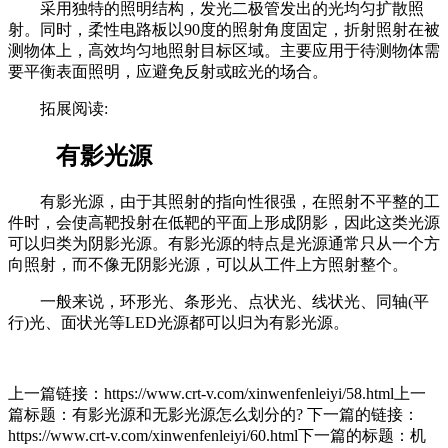
采用独特的照明结构，发光二极管发出的光均匀扩散照
射。同时，柔性电路板以90度的照射角度固定，折射照射在被
测物体上，高效均匀地照射目标区域。主要应用于待测物体需
要平衡表面照明，应避免反射或眩光的场合。
拓展阅读:
有影光源
有影光源，由于其照射的指向性很强，在照射不平整的工
件时，会使高靶投射在低靶的平面上形成阴影，因此这类光源
可以归类为阴影光源。有影光源的特点是光源通常只从一个方
向照射，而不像无阴影光源，可以从工件上方照射整个。
一般来说，环形光、条形光、点状光、线状光、同轴(平
行)光、面状光等LED光源都可以归为有影光源。
上一篇链接：https://www.crt-v.com/xinwenfenleiyi/58.html上一
篇标题：有影光源和无影光源怎么划分的? 下一篇的链接：
https://www.crt-v.com/xinwenfenleiyi/60.html下一篇的标题：机