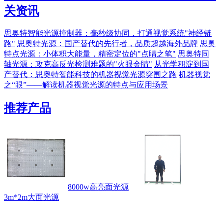
关资讯
思奥特智能光源控制器：毫秒级协同，打通视觉系统"神经链
路"
思奥特光源：国产替代的先行者，品质超越海外品牌
思奥
特点光源：小体积大能量，精密定位的"点睛之笔"
思奥特同
轴光源：攻克高反光检测难题的"火眼金睛"
从光学积淀到国
产替代：思奥特智能科技的机器视觉光源突围之路
机器视觉
之“眼”——解读机器视觉光源的特点与应用场景
推荐产品
8000w高亮面光源
3m*2m大面光源