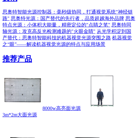
思奥特智能光源控制器：毫秒级协同，打通视觉系统"神经链
路"
思奥特光源：国产替代的先行者，品质超越海外品牌
思奥
特点光源：小体积大能量，精密定位的"点睛之笔"
思奥特同
轴光源：攻克高反光检测难题的"火眼金睛"
从光学积淀到国
产替代：思奥特智能科技的机器视觉光源突围之路
机器视觉
之“眼”——解读机器视觉光源的特点与应用场景
推荐产品
8000w高亮面光源
3m*2m大面光源