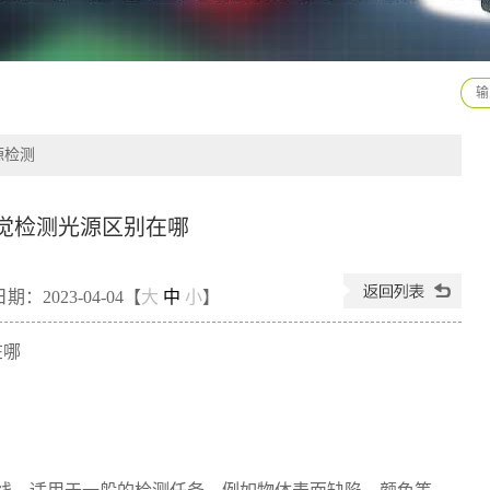
源检测
觉检测光源区别在哪
期：2023-04-04【
大
中
小
】