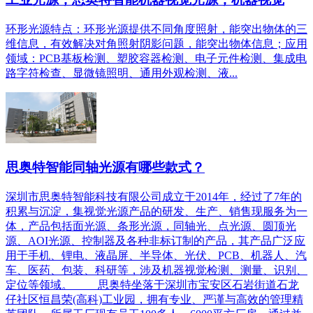
环形光源特点：环形光源提供不同角度照射，能突出物体的三
维信息，有效解决对角照射阴影问题，能突出物体信息；应用
领域：PCB基板检测、塑胶容器检测、电子元件检测、集成电
路字符检查、显微镜照明、通用外观检测、液...
思奥特智能同轴光源有哪些款式？
深圳市思奥特智能科技有限公司成立于2014年，经过了7年的
积累与沉淀，集视觉光源产品的研发、生产、销售现服务为一
体，产品包括面光源、条形光源，同轴光、点光源、圆顶光
源、AOI光源、控制器及各种非标订制的产品，其产品广泛应
用于手机、锂电、液晶屏、半导体、光伏、PCB、机器人、汽
车、医药、包装、科研等，涉及机器视觉检测、测量、识别、
定位等领域。 思奥特坐落于深圳市宝安区石岩街道石龙
仔社区恒昌荣(高科)工业园，拥有专业、严谨与高效的管理精