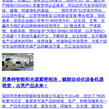
英团队，所属工厂现有员工100多人，6000平方厂房，通过并
严格执行ISO9001 质量管理认证体系，并以此作为支持我司持
续、健康、快速增长的基础。 我司坚持“以市场为导向，
以品质作保证，以管理增效益;以创新促发展;整合资源，强化
服务，提高企业核心竞争力”的经营方针，以互信、互尊，共
赢作为我们的品牌精神和经营理念，以“敬业务实、严谨精
细、创新高效、团结奋进”为我们的核心价值观，以开放的心
态搭建一个和谐共赢的平台。不断研发，自主创新，在不断降
低产品成本的同时，保质保量，快速响应市场需求，为客户提
供专业的视觉光源产品和解决方案，为工业自动化的
思奥特智能和光源紧密相连，赋能自动化设备机器
视觉，点亮产品未来！
深圳市思奥特智能科技有限公司成立于2014年，经过了7年的
积累与沉淀，集视觉光源产品的研发、生产、销售现服务为一
体，产品包括面光源、条形光源，同轴光、点光源、圆顶光