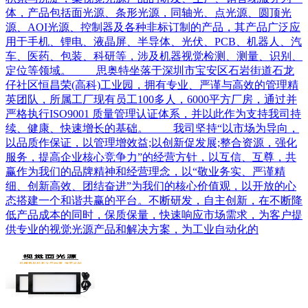
体，产品包括面光源、条形光源，同轴光、点光源、圆顶光
源、AOI光源、控制器及各种非标订制的产品，其产品广泛应
用于手机、锂电、液晶屏、半导体、光伏、PCB、机器人、汽
车、医药、包装、科研等，涉及机器视觉检测、测量、识别、
定位等领域。 思奥特坐落于深圳市宝安区石岩街道石龙
仔社区恒昌荣(高科)工业园，拥有专业、严谨与高效的管理精
英团队，所属工厂现有员工100多人，6000平方厂房，通过并
严格执行ISO9001 质量管理认证体系，并以此作为支持我司持
续、健康、快速增长的基础。 我司坚持“以市场为导向，
以品质作保证，以管理增效益;以创新促发展;整合资源，强化
服务，提高企业核心竞争力”的经营方针，以互信、互尊，共
赢作为我们的品牌精神和经营理念，以“敬业务实、严谨精
细、创新高效、团结奋进”为我们的核心价值观，以开放的心
态搭建一个和谐共赢的平台。不断研发，自主创新，在不断降
低产品成本的同时，保质保量，快速响应市场需求，为客户提
供专业的视觉光源产品和解决方案，为工业自动化的