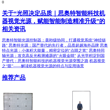
0
关于“
光照决定品质｜思奥特智能科技机
器视觉光源，赋能智能制造精准升级
”的
相关资讯
思奥特智能光源控制器：毫秒级协同，打通视觉系统"神经链
路"
思奥特光源：国产替代的先行者，品质超越海外品牌
思奥
特点光源：小体积大能量，精密定位的"点睛之笔"
思奥特同
轴光源：攻克高反光检测难题的"火眼金睛"
从光学积淀到国
产替代：思奥特智能科技的机器视觉光源突围之路
机器视觉
之“眼”——解读机器视觉光源的特点与应用场景
推荐产品